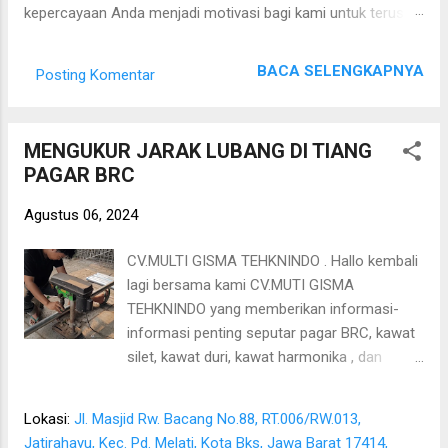
kepercayaan Anda menjadi motivasi bagi kami untuk terus
menghadirkan produk berkualitas, pelayanan profesional,
serta informasi yang bermanfaat seputar dunia konstruksi.
BACA SELENGKAPNYA
Posting Komentar
Pada kesempatan kali ini, kami akan membagikan informasi
mengenai Pricelist Pagar Beton CV. Multi Gisma Tehknindo .
Artikel ini disusun untuk membantu Anda memperoleh
MENGUKUR JARAK LUBANG DI TIANG
gambaran mengenai produk, keunggulan, serta kisaran harga
PAGAR BRC
pagar beton precast yang dapat disesuaikan dengan
kebutuhan proyek Anda. Kami memahami bahwa setiap
Agustus 06, 2024
proyek memiliki kebutuhan yang berbeda. Oleh karena itu, CV.
Multi Gisma Tehknindo berkomitmen memberikan solusi
CV.MULTI GISMA TEHKNINDO . Hallo kembali
terbaik melalui produk pagar beton yang kuat, tahan lama,
lagi bersama kami CV.MUTI GISMA
memiliki kualitas terjamin, dan didukung oleh layanan
TEHKNINDO yang memberikan informasi-
konsultasi serta pemasangan yang profesional. Semoga in...
informasi penting seputar pagar BRC, kawat
silet, kawat duri, kawat harmonika , dan
kebutuhan besi baja lainnya. Kali ini kita akan
menjelaskan bagaimana cara mengukur
Lokasi:
Jl. Masjid Rw. Bacang No.88, RT.006/RW.013,
lubang pada tiang pagar brc, lubang pada
Jatirahayu, Kec. Pd. Melati, Kota Bks, Jawa Barat 17414,