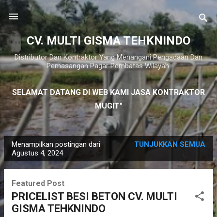
Langsung ke konten utama
CV. MULTI GISMA TEHKNINDO
Distributor Dan Kontraktor Yang Menangani Pengadaan Dan
Pemasangan Pagar Pembatas Wilayah.
SELAMAT DATANG DI WEB KAMI JASA KONTRAKTOR
MUGIT"
P
Menampilkan postingan dari
TUNJUKKAN SEMUA
o
Agustus 4, 2024
s
t
Featured Post
i
PRICELIST BESI BETON CV. MULTI
n
GISMA TEHKNINDO