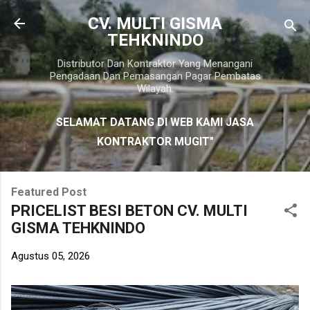
Langsung ke konten utama
CV. MULTI GISMA
TEHKNINDO
Distributor Dan Kontraktor Yang Menangani
Pengadaan Dan Pemasangan Pagar Pembatas
Wilayah.
SELAMAT DATANG DI WEB KAMI JASA
KONTRAKTOR MUGIT"
Featured Post
PRICELIST BESI BETON CV. MULTI
GISMA TEHKNINDO
Agustus 05, 2026