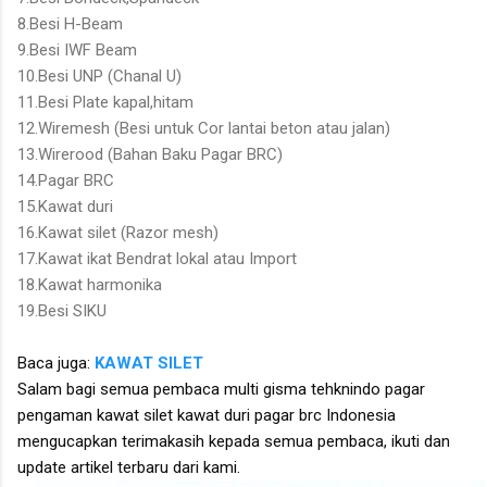
8.Besi H-Beam
9.Besi IWF Beam
10.Besi UNP (Chanal U)
11.Besi Plate kapal,hitam
12.Wiremesh (Besi untuk Cor lantai beton atau jalan)
13.Wirerood (Bahan Baku Pagar BRC)
14.Pagar BRC
15.Kawat duri
16.Kawat silet (Razor mesh)
17.Kawat ikat Bendrat lokal atau Import
18.Kawat harmonika
19.Besi SIKU
Baca juga:
KAWAT SILET
Salam bagi semua pembaca multi gisma tehknindo pagar
pengaman kawat silet kawat duri pagar brc Indonesia
mengucapkan terimakasih kepada semua pembaca, ikuti dan
update artikel terbaru dari kami.