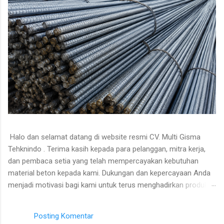
Halo dan selamat datang di website resmi CV. Multi Gisma
Tehknindo . Terima kasih kepada para pelanggan, mitra kerja,
dan pembaca setia yang telah mempercayakan kebutuhan
material beton kepada kami. Dukungan dan kepercayaan Anda
menjadi motivasi bagi kami untuk terus menghadirkan produk
berkualitas, pelayanan profesional, serta informasi yang
bermanfaat seputar dunia konstruksi. Pada kesempatan kali ini,
Posting Komentar
kami akan membagikan informasi mengenai PRICELIST BESI