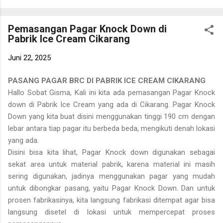
BETON CV. MULTI GISMA TEHKNINDO . Artikel ini disusun untuk
membantu Anda memperoleh gambaran mengenai produk,
Pemasangan Pagar Knock Down di
keunggulan, serta kisaran harga besi beton yang dapat
Pabrik Ice Cream Cikarang
disesuaikan dengan kebutuhan proyek Anda. Kami memahami
bahwa setiap proyek memiliki kebutuhan yang berbeda. Oleh
Juni 22, 2025
karena itu, CV. Multi Gisma Tehknindo berkomitmen
memberikan solusi terbaik melalui produk besi beton yang kuat,
PASANG PAGAR BRC DI PABRIK ICE CREAM CIKARANG
tahan lama, memiliki kualitas terjamin, dan didukung oleh
Hallo Sobat Gisma, Kali ini kita ada pemasangan Pagar Knock
layanan konsultasi serta pemasangan yang profesional.
down di Pabrik Ice Cream yang ada di Cikarang. Pagar Knock
Semoga informasi yang kami ...
Down yang kita buat disini menggunakan tinggi 190 cm dengan
lebar antara tiap pagar itu berbeda beda, mengikuti denah lokasi
yang ada.
Disini bisa kita lihat, Pagar Knock down digunakan sebagai
sekat area untuk material pabrik, karena material ini masih
sering digunakan, jadinya menggunakan pagar yang mudah
untuk dibongkar pasang, yaitu Pagar Knock Down. Dan untuk
prosen fabrikasinya, kita langsung fabrikasi ditempat agar bisa
langsung disetel di lokasi untuk mempercepat proses