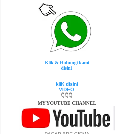
Klik & Hubungi kami
disini
kliK disini
VIDEO
👇👇👇
MY YOUTUBE CH
ANNEL