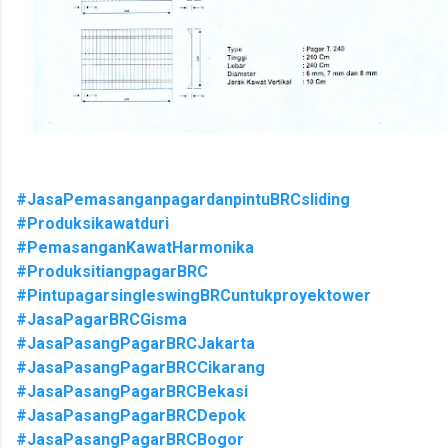
#JasaPemasanganpagardanpintuBRCsliding
#Produksikawatduri
#PemasanganKawatHarmonika
#ProduksitiangpagarBRC
#PintupagarsingleswingBRCuntukproyektower
#JasaPagarBRCGisma
#JasaPasangPagarBRCJakarta
#JasaPasangPagarBRCCikarang
#JasaPasangPagarBRCBekasi
#JasaPasangPagarBRCDepok
#JasaPasangPagarBRCBogor