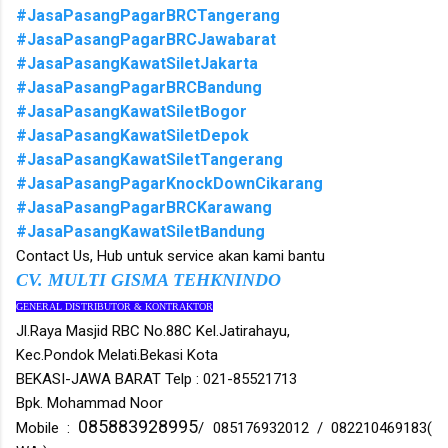
#JasaPasangPagarBRCTangerang
#JasaPasangPagarBRCJawabarat
#JasaPasangKawatSiletJakarta
#JasaPasangPagarBRCBandung
#JasaPasangKawatSiletBogor
#JasaPasangKawatSiletDepok
#JasaPasangKawatSiletTangerang
#JasaPasangPagarKnockDownCikarang
#JasaPasangPagarBRCKarawang
#JasaPasangKawatSiletBandung
Contact Us, Hub untuk service akan kami bantu
CV. MULTI GISMA TEHKNINDO
GENERAL DISTRIBUTOR & KONTRAKTOR
Jl.Raya Masjid RBC No.88C Kel.Jatirahayu,
Kec.Pondok Melati.Bekasi Kota
BEKASI-JAWA BARAT Telp : 021-85521713
Bpk. Mohammad Noor
085883928995
Mobile :
/ 085176932012 / 082210469183(