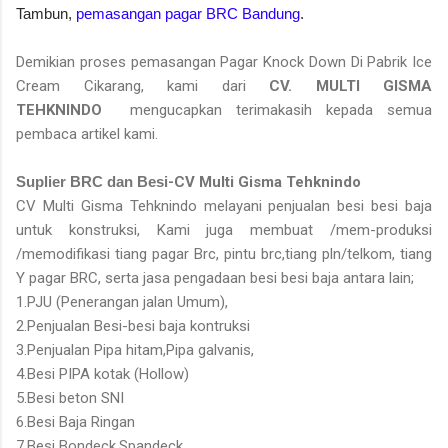
Tambun,
pemasangan pagar BRC Bandung
.
Demikian proses pemasangan Pagar Knock Down Di Pabrik Ice
Cream Cikarang, kami dari
CV.
MULTI GISMA
TEHKNINDO
mengucapkan terimakasih kepada semua
pembaca artikel kami.
Suplier BRC dan Besi
-CV Multi Gisma Tehknindo
CV Multi Gisma Tehknindo melayani penjualan besi besi baja
untuk konstruksi, Kami juga membuat /mem-produksi
/memodifikasi tiang pagar Brc, pintu brc,tiang pln/telkom, tiang
Y pagar BRC, serta jasa pengadaan besi besi baja antara lain;
1.PJU (Penerangan jalan Umum),
2.Penjualan Besi-besi baja kontruksi
3.Penjualan Pipa hitam,Pipa galvanis,
4.Besi PIPA kotak (Hollow)
5.Besi beton SNI
6.Besi Baja Ringan
7.Besi Bondeck,Spandeck