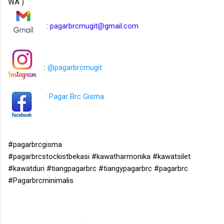
WA )
:
pagarbrcmugit@gmail.com
:
@pagarbrcmugit
:
Pagar Brc Gisma
#pagarbrcgisma
#pagarbrcstockistbekasi
#kawatharmonika
#kawatsilet
#kawatduri
#tiangpagarbrc
#tiangypagarbrc
#pagarbrc
#Pagarbrcminimalis