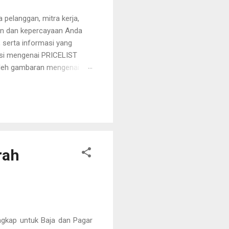
 pelanggan, mitra kerja,
an dan kepercayaan Anda
, serta informasi yang
asi mengenai PRICELIST
oleh gambaran mengenai
proyek Anda. Kami
isma Tehknindo berkomitmen
rjamin, dan didukung oleh
rah
ngkap untuk Baja dan Pagar