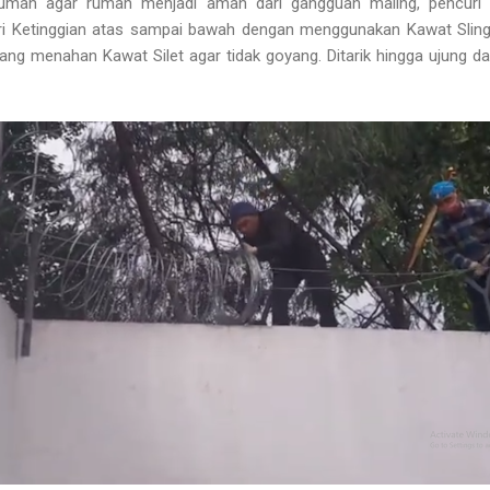
rumah agar rumah menjadi aman dari gangguan maling, pencuri 
ari Ketinggian atas sampai bawah dengan menggunakan Kawat Slin
ng menahan Kawat Silet agar tidak goyang. Ditarik hingga ujung d