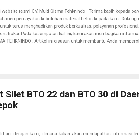
website resmi CV. Multi Gisma Tehknindo . Terima kasih kepada para
lah mempercayakan kebutuhan material beton kepada kami. Dukung
untuk terus menghadirkan produk berkualitas, pelayanan profesional
konstruksi. Pada kesempatan kali ini, kami akan membagikan inform
MA TEHKNINDO . Artikel ini disusun untuk membantu Anda memper
kisaran harga besi beton yang dapat disesuaikan dengan kebutuhan 
yek memiliki kebutuhan yang berbeda. Oleh karena itu, CV. Multi G
elalui produk besi beton yang kuat, tahan lama, memiliki kualitas te
emasangan yang profesional. Semoga informasi yang kami ...
 Silet BTO 22 dan BTO 30 di Dae
epok
i Lagi dengan kami, dimana kalian akan mendapatkan informasi le