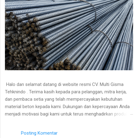
Halo dan selamat datang di website resmi CV. Multi Gisma
Tehknindo . Terima kasih kepada para pelanggan, mitra kerja,
dan pembaca setia yang telah mempercayakan kebutuhan
material beton kepada kami. Dukungan dan kepercayaan Anda
menjadi motivasi bagi kami untuk terus menghadirkan produk
berkualitas, pelayanan profesional, serta informasi yang
bermanfaat seputar dunia konstruksi. Pada kesempatan kali ini,
Posting Komentar
kami akan membagikan informasi mengenai PRICELIST BESI