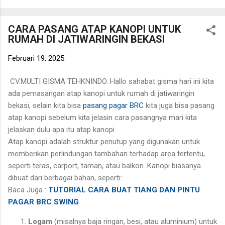
BETON CV. MULTI GISMA TEHKNINDO . Artikel ini disusun untuk
membantu Anda memperoleh gambaran mengenai produk,
CARA PASANG ATAP KANOPI UNTUK
keunggulan, serta kisaran harga besi beton yang dapat
RUMAH DI JATIWARINGIN BEKASI
disesuaikan dengan kebutuhan proyek Anda. Kami memahami
bahwa setiap proyek memiliki kebutuhan yang berbeda. Oleh
Februari 19, 2025
karena itu, CV. Multi Gisma Tehknindo berkomitmen
memberikan solusi terbaik melalui produk besi beton yang kuat,
CV.MULTI GISMA TEHKNINDO. Hallo sahabat gisma hari ini kita
tahan lama, memiliki kualitas terjamin, dan didukung oleh
ada pemasangan atap kanopi untuk rumah di jatiwaringin
layanan konsultasi serta pemasangan yang profesional.
bekasi, selain kita bisa
pasang pagar BRC
kita juga bisa pasang
Semoga informasi yang kami ...
atap kanopi sebelum kita jelasin cara pasangnya mari kita
jelaskan dulu apa itu atap kanopi
Atap kanopi adalah struktur penutup yang digunakan untuk
memberikan perlindungan tambahan terhadap area tertentu,
seperti teras, carport, taman, atau balkon. Kanopi biasanya
dibuat dari berbagai bahan, seperti:
Baca Juga :
TUTORIAL CARA BUAT TIANG DAN PINTU
PAGAR BRC SWING
Logam
(misalnya baja ringan, besi, atau aluminium) untuk