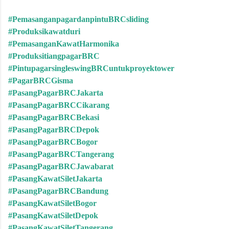
#PemasanganpagardanpintuBRCsliding
#Produksikawatduri
#PemasanganKawatHarmonika
#ProduksitiangpagarBRC
#PintupagarsingleswingBRCuntukproyektower
#PagarBRCGisma
#PasangPagarBRCJakarta
#PasangPagarBRCCikarang
#PasangPagarBRCBekasi
#PasangPagarBRCDepok
#PasangPagarBRCBogor
#PasangPagarBRCTangerang
#PasangPagarBRCJawabarat
#PasangKawatSiletJakarta
#PasangPagarBRCBandung
#PasangKawatSiletBogor
#PasangKawatSiletDepok
#PasangKawatSiletTangerang