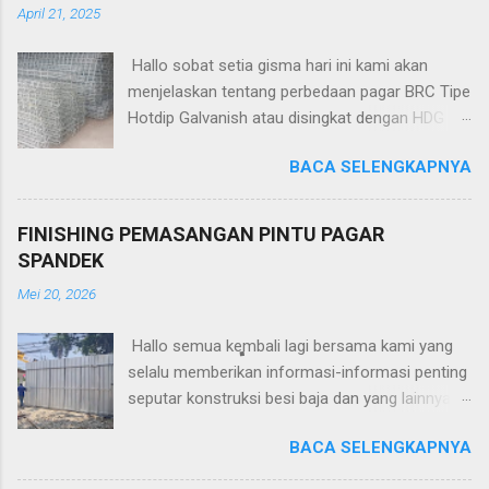
April 21, 2025
Hallo sobat setia gisma hari ini kami akan
menjelaskan tentang perbedaan pagar BRC Tipe
Hotdip Galvanish atau disingkat dengan HDG
dan Tipe Electro Pleatiang atau disingkat
BACA SELENGKAPNYA
dengan EP kedua pagar tipe ini memiliki jenis
dan ukuran yang sama yang membedakannya
hanya pencelupan nya saja. Kami akan
FINISHING PEMASANGAN PINTU PAGAR
menjelaskan satu-satu tentang Pagar BRC Tipe
SPANDEK
Hotdip Galvanish dan Electro Pleating. 1. Hotdip
Mei 20, 2026
Galvanish Pagar BRC Hotdip Galvanish Baca
juga : Pagar BRC Gisma Pengiriman ke Palu
Hallo semua kembali lagi bersama kami yang
Sulawesi Pagar BRC hot-dip galvanis adalah
selalu memberikan informasi-informasi penting
jenis pagar yang terbuat dari kawat baja yang
seputar konstruksi besi baja dan yang lainnya.
dibentuk dalam jaringan atau kisi, kemudian
Pada artikel sebelumnya kami menjelaskan
dilapisi dengan seng melalui proses hot-dip
BACA SELENGKAPNYA
tentang cara pembuatan pintu pagar
galvanizing. Proses ini melibatkan pencelupan
menggunakan atap spandek kali ini kami akan
kawat baja ke dalam seng cair pada suhu tinggi,