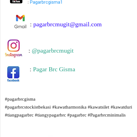
Pagarbrcgisma1
:
:
pagarbrcmugit@gmail.com
:
@pagarbrcmugit
:
Pagar Brc Gisma
#pagarbrcgisma
#pagarbrcstockistbekasi
#kawatharmonika
#kawatsilet
#kawatduri
#tiangpagarbrc
#tiangypagarbrc
#pagarbrc
#Pagarbrcminimalis