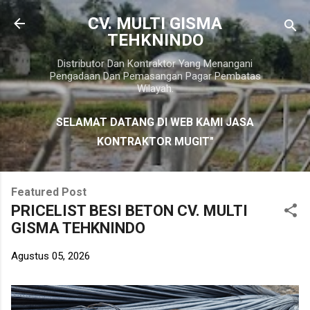
Langsung ke konten utama
CV. MULTI GISMA
TEHKNINDO
Distributor Dan Kontraktor Yang Menangani
Pengadaan Dan Pemasangan Pagar Pembatas
Wilayah.
SELAMAT DATANG DI WEB KAMI JASA
KONTRAKTOR MUGIT"
Featured Post
PRICELIST BESI BETON CV. MULTI
GISMA TEHKNINDO
Agustus 05, 2026