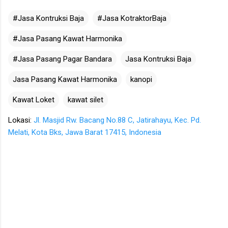
#Jasa Kontruksi Baja
#Jasa KotraktorBaja
#Jasa Pasang Kawat Harmonika
#Jasa Pasang Pagar Bandara
Jasa Kontruksi Baja
Jasa Pasang Kawat Harmonika
kanopi
Kawat Loket
kawat silet
Lokasi:
Jl. Masjid Rw. Bacang No.88 C, Jatirahayu, Kec. Pd.
Melati, Kota Bks, Jawa Barat 17415, Indonesia
K
o
m
e
n
t