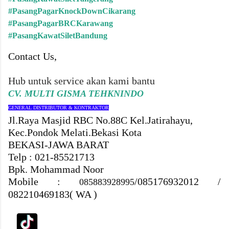
#PasangPagarKnockDownCikarang
#PasangPagarBRCKarawang
#PasangKawatSiletBandung
Contact Us,
Hub untuk service akan kami bantu
CV. MULTI GISMA TEHKNINDO
GENERAL DISTRIBUTOR & KONTRAKTOR
Jl.Raya Masjid RBC No.88C Kel.Jatirahayu,
Kec.Pondok Melati.Bekasi Kota
BEKASI-JAWA BARAT
Telp : 021-85521713
Bpk. Mohammad Noor
Mobile :
/
085176932012
/
085883928995
082210469183( WA )